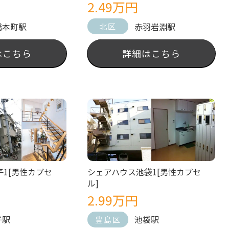
2.49万円
橋本町駅
赤羽岩淵駅
北区
はこちら
詳細はこちら
1[男性カプセ
シェアハウス池袋1[男性カプセ
ル]
2.99万円
子駅
池袋駅
豊島区