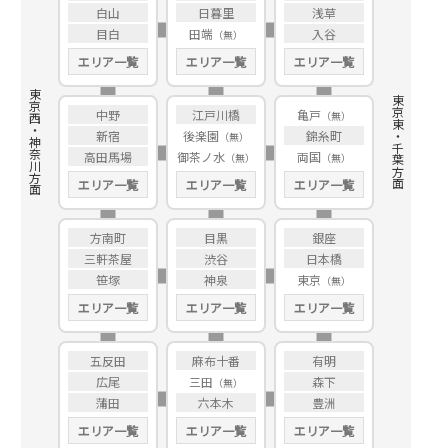
白山
日暮里
浅草
目白
田端
入谷
エリア一覧
エリア一覧
エリア一覧
東京西・神奈川方面
東京東・千葉方面
中野
江戸川橋
亀戸
新宿
後楽園
錦糸町
高田馬場
御茶ノ水
両国
エリア一覧
エリア一覧
エリア一覧
方南町
目黒
銀座
三軒茶屋
渋谷
日本橋
笹塚
神泉
東京
エリア一覧
エリア一覧
エリア一覧
五反田
麻布十番
有明
広尾
三田
森下
蒲田
六本木
豊洲
エリア一覧
エリア一覧
エリア一覧