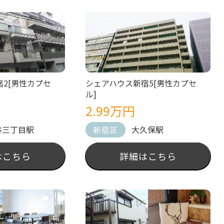
2[男性カプセ
シェアハウス新宿5[男性カプセ
ル]
2.99万円
谷三丁目駅
大久保駅
新宿区
はこちら
詳細はこちら