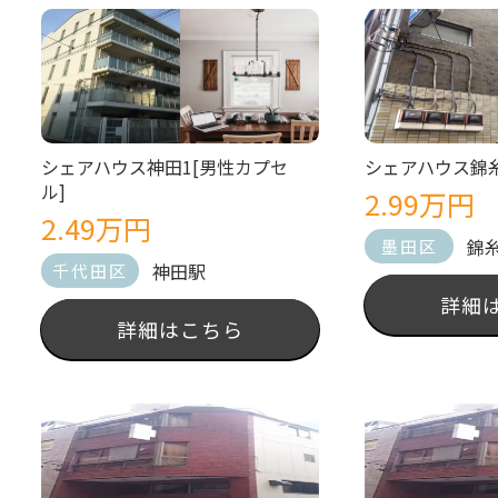
シェアハウス神田1[男性カプセ
シェアハウス錦糸
ル]
2.99万円
2.49万円
錦
墨田区
神田駅
千代田区
詳細
詳細はこちら