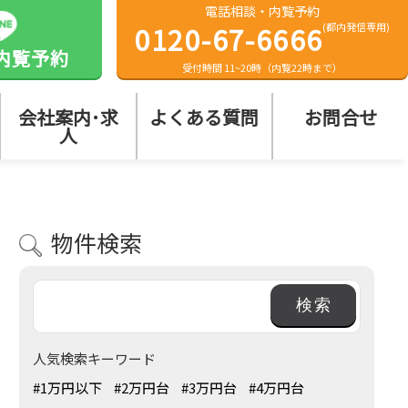
電話相談・内覧予約
0120-67-6666
(都内発信専用)
内覧予約
受付時間 11~20時（内覧22時まで）
会社案内･求
よくある質問
お問合せ
人
物件検索
人気検索キーワード
#1万円以下
#2万円台
#3万円台
#4万円台