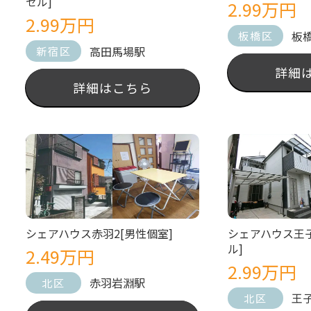
セル]
2.99万円
2.99万円
板
板橋区
高田馬場駅
新宿区
詳細
詳細はこちら
シェアハウス赤羽2[男性個室]
シェアハウス王子
ル]
2.49万円
2.99万円
赤羽岩淵駅
北区
王
北区