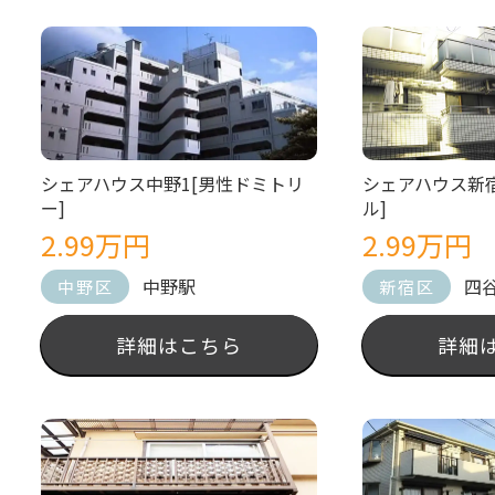
シェアハウス中野1[男性ドミトリ
シェアハウス新宿
ー]
ル]
2.99万円
2.99万円
中野駅
四
中野区
新宿区
詳細はこちら
詳細