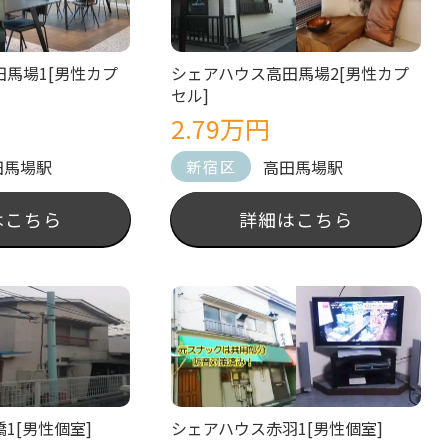
馬場1[男性カプ
シェアハウス高田馬場2[男性カプ
セル]
2.79万円
田馬場駅
高田馬場駅
新宿区
はこちら
詳細はこちら
1[男性個室]
シェアハウス赤羽1[男性個室]