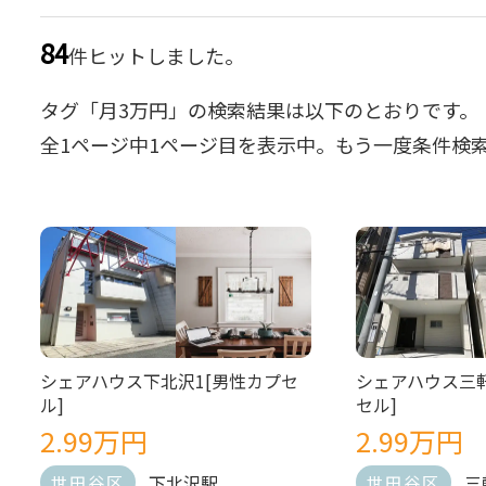
84
件ヒットしました。
タグ「月3万円」の検索結果は以下のとおりです。
全
1
ページ中
1
ページ目を表示中。もう一度条件検
シェアハウス下北沢1[男性カプセ
シェアハウス三軒
ル]
セル]
2.99万円
2.99万円
下北沢駅
三
世田谷区
世田谷区