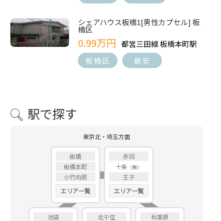
シェアハウス板橋1[男性カプセル] 板
橋区
0.99万円
都営三田線 板橋本町駅
板橋区
最安
駅で探す
東京北・埼玉方面
板橋
赤羽
板橋本町
十条
小竹向原
王子
エリア一覧
エリア一覧
池袋
北千住
秋葉原