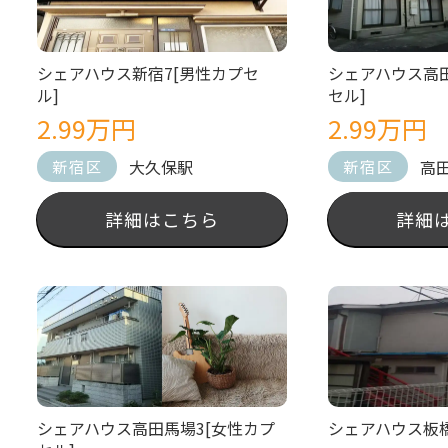
シェアハウス新宿7[男性カプセ
シェアハウス高田
ル]
セル]
2.99万円
2.99万円
大久保駅
高
新宿区
新宿区
詳細はこちら
詳細
シェアハウス高田馬場3[女性カプ
シェアハウス板橋