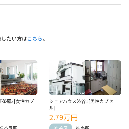
索したい方は
こちら
。
茶屋3[女性カプ
シェアハウス渋谷1[男性カプセ
ル]
2.79万円
軒茶屋駅
神泉駅
渋谷区