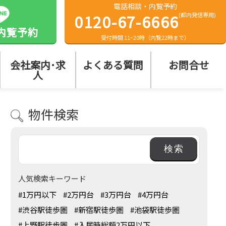
電話相談・内覧予約
0120-67-6666
(都内発信専用)
内覧予約
受付時間 11~20時（内覧22時まで）
会社案内･求
よくある質問
お問合せ
人
物件検索
人気検索キーワード
#1万円以下
#2万円台
#3万円台
#4万円台
#渋谷駅徒歩圏
#新宿駅徒歩圏
#池袋駅徒歩圏
#上野駅徒歩圏
#入居時総額2万円以下