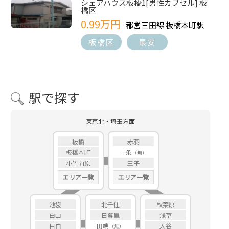
シェアハウス板橋1[男性カプセル] 板
橋区
0.99万円
都営三田線 板橋本町駅
板橋区
最安
駅で探す
東京北・埼玉方面
板橋
赤羽
板橋本町
十条
小竹向原
王子
エリア一覧
エリア一覧
池袋
北千住
秋葉原
白山
日暮里
浅草
目白
田端
入谷