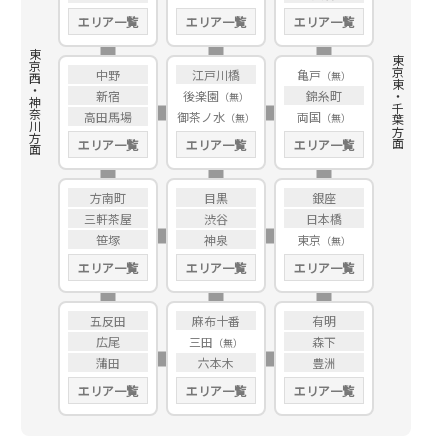
エリア一覧
エリア一覧
エリア一覧
東京西・神奈川方面
東京東・千葉方面
中野
江戸川橋
亀戸
新宿
後楽園
錦糸町
高田馬場
御茶ノ水
両国
エリア一覧
エリア一覧
エリア一覧
方南町
目黒
銀座
三軒茶屋
渋谷
日本橋
笹塚
神泉
東京
エリア一覧
エリア一覧
エリア一覧
五反田
麻布十番
有明
広尾
三田
森下
蒲田
六本木
豊洲
エリア一覧
エリア一覧
エリア一覧