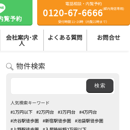
電話相談・内覧予約
0120-67-6666
(都内発信専用)
内覧予約
受付時間 11~20時（内覧22時まで）
会社案内･求
よくある質問
お問合せ
人
物件検索
人気検索キーワード
#1万円以下
#2万円台
#3万円台
#4万円台
#渋谷駅徒歩圏
#新宿駅徒歩圏
#池袋駅徒歩圏
#上野駅徒歩圏
#入居時総額2万円以下