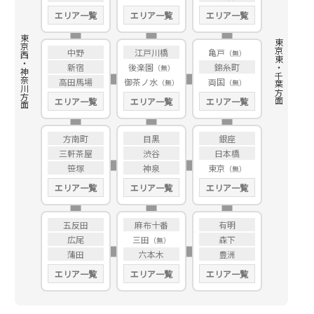
エリア一覧
エリア一覧
エリア一覧
東京西・神奈川方面
東京東・千葉方面
中野
江戸川橋
亀戸
新宿
後楽園
錦糸町
高田馬場
御茶ノ水
両国
エリア一覧
エリア一覧
エリア一覧
方南町
目黒
銀座
三軒茶屋
渋谷
日本橋
笹塚
神泉
東京
エリア一覧
エリア一覧
エリア一覧
五反田
麻布十番
有明
広尾
三田
森下
蒲田
六本木
豊洲
エリア一覧
エリア一覧
エリア一覧