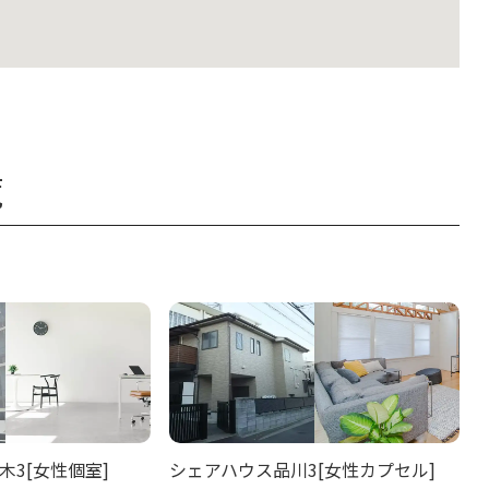
覧
木3[女性個室]
シェアハウス品川3[女性カプセル]