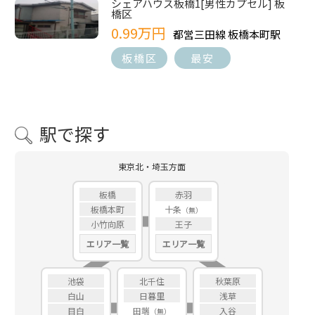
シェアハウス板橋1[男性カプセル] 板
橋区
0.99万円
都営三田線 板橋本町駅
板橋区
最安
駅で探す
東京北・埼玉方面
板橋
赤羽
板橋本町
十条
小竹向原
王子
エリア一覧
エリア一覧
池袋
北千住
秋葉原
白山
日暮里
浅草
目白
田端
入谷