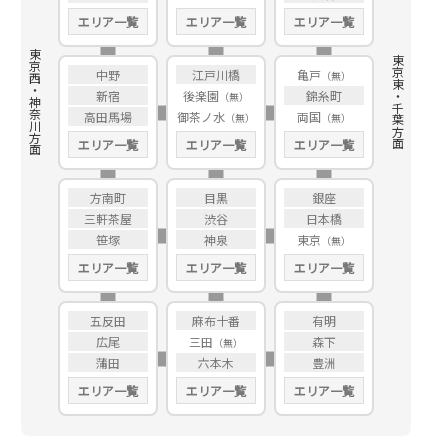
エリア一覧
エリア一覧
エリア一覧
東京西・神奈川方面
東京東・千葉方面
中野
江戸川橋
亀戸
新宿
後楽園
錦糸町
高田馬場
御茶ノ水
両国
エリア一覧
エリア一覧
エリア一覧
方南町
目黒
銀座
三軒茶屋
渋谷
日本橋
笹塚
神泉
東京
エリア一覧
エリア一覧
エリア一覧
五反田
麻布十番
有明
広尾
三田
森下
蒲田
六本木
豊洲
エリア一覧
エリア一覧
エリア一覧