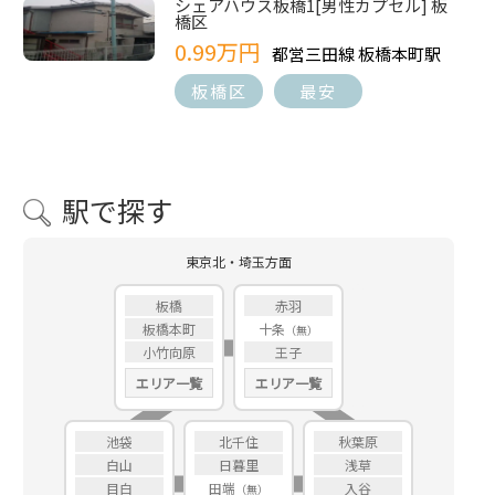
シェアハウス板橋1[男性カプセル] 板
橋区
0.99万円
都営三田線 板橋本町駅
板橋区
最安
駅で探す
東京北・埼玉方面
板橋
赤羽
板橋本町
十条
小竹向原
王子
エリア一覧
エリア一覧
池袋
北千住
秋葉原
白山
日暮里
浅草
目白
田端
入谷