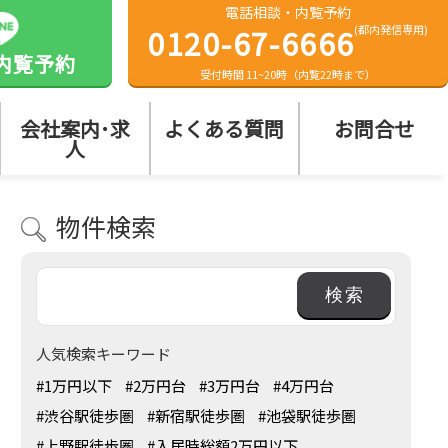
電話相談・内覧予約
0120-67-6666
(都内発信専用)
内覧予約
受付時間 11~20時（内覧22時まで）
会社案内･求
よくある質問
お問合せ
人
物件検索
人気検索キーワード
#1万円以下
#2万円台
#3万円台
#4万円台
#渋谷駅徒歩圏
#新宿駅徒歩圏
#池袋駅徒歩圏
#上野駅徒歩圏
#入居時総額2万円以下