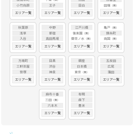
小竹向原
王子
目白
田端
エリア一覧
エリア一覧
エリア一覧
エリア一覧
秋葉原
中野
江戸川橋
亀戸
浅草
新宿
後楽園
錦糸町
入谷
高田馬場
御茶ノ水
両国
エリア一覧
エリア一覧
エリア一覧
エリア一覧
方南町
目黒
銀座
五反田
三軒茶屋
渋谷
日本橋
広尾
笹塚
神泉
東京
蒲田
エリア一覧
エリア一覧
エリア一覧
エリア一覧
麻布十番
有明
三田
森下
六本木
豊洲
エリア一覧
エリア一覧