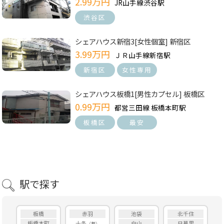
2.99万円
JR山手線渋谷駅
渋谷区
シェアハウス新宿3[女性個室] 新宿区
3.99万円
ＪＲ山手線新宿駅
新宿区
女性専用
シェアハウス板橋1[男性カプセル] 板橋区
0.99万円
都営三田線 板橋本町駅
板橋区
最安
駅で探す
板橋
赤羽
池袋
北千住
板橋本町
十条
白山
日暮里