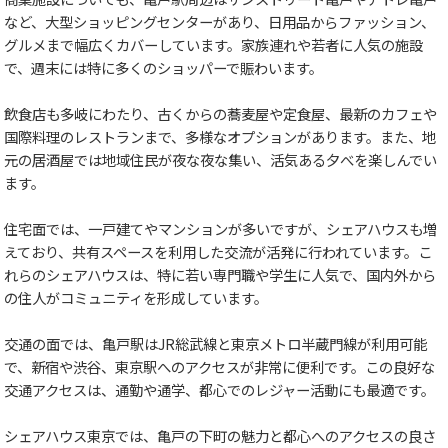
など、大型ショッピングセンターがあり、日用品からファッション、
グルメまで幅広くカバーしています。家族連れや若者に人気の施設
で、週末には特に多くのショッパーで賑わいます。
飲食店も多岐にわたり、古くからの蕎麦屋や定食屋、最新のカフェや
国際料理のレストランまで、多様なオプションがあります。また、地
元の居酒屋では地域住民が夜な夜な集い、活気ある夕べを楽しんでい
ます。
住宅面では、一戸建てやマンションが多いですが、シェアハウスも増
えており、共有スペースを利用した交流が活発に行われています。こ
れらのシェアハウスは、特に若い専門職や学生に人気で、国内外から
の住人がコミュニティを形成しています。
交通の面では、亀戸駅はJR総武線と東京メトロ半蔵門線が利用可能
で、新宿や渋谷、東京駅へのアクセスが非常に便利です。この良好な
交通アクセスは、通勤や通学、都心でのレジャー活動にも最適です。
シェアハウス東京では、亀戸の下町の魅力と都心へのアクセスの良さ