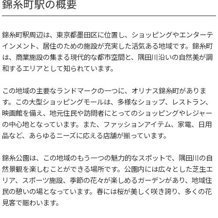
錦糸町駅の概要
錦糸町駅周辺は、東京都墨田区に位置し、ショッピングやエンターテ
インメント、居住のための施設が充実した活気ある地域です。錦糸町
は、商業施設の集まる現代的な都市空間と、隅田川沿いの自然美が調
和するエリアとして知られています。
この地域の主要なランドマークの一つに、オリナス錦糸町がありま
す。この大型ショッピングモールは、多様なショップ、レストラン、
映画館を備え、地元住民や訪問者にとってのショッピングやレジャー
の中心地となっています。また、ファッションアイテム、家電、日用
品など、あらゆるニーズに応える店舗が揃っています。
錦糸公園は、この地域のもう一つの魅力的なスポットで、隅田川の自
然景観を楽しむことができる場所です。公園内には広々とした芝生エ
リア、スポーツ施設、季節の花々が楽しめるガーデンがあり、地域住
民の憩いの場となっています。春には桜が美しく咲き誇り、多くの花
見客で賑わいます。