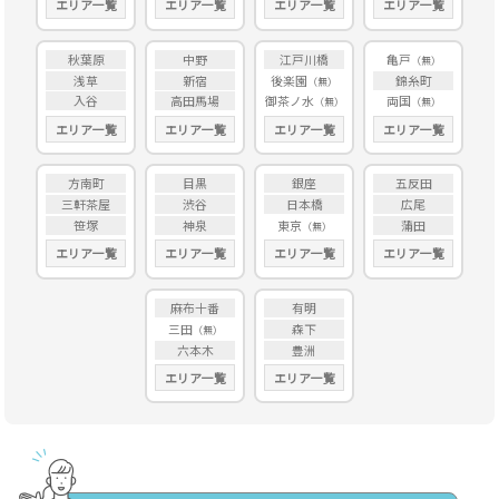
エリア一覧
エリア一覧
エリア一覧
エリア一覧
秋葉原
中野
江戸川橋
亀戸
浅草
新宿
後楽園
錦糸町
入谷
高田馬場
御茶ノ水
両国
エリア一覧
エリア一覧
エリア一覧
エリア一覧
方南町
目黒
銀座
五反田
三軒茶屋
渋谷
日本橋
広尾
笹塚
神泉
東京
蒲田
エリア一覧
エリア一覧
エリア一覧
エリア一覧
麻布十番
有明
三田
森下
六本木
豊洲
エリア一覧
エリア一覧