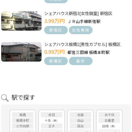
シェアハウス新宿3[女性個室] 新宿区
3.99万円
ＪＲ山手線新宿駅
新宿区
女性専用
シェアハウス板橋1[男性カプセル] 板橋区
0.99万円
都営三田線 板橋本町駅
板橋区
最安
駅で探す
板橋
赤羽
池袋
北千住
板橋本町
十条
白山
日暮里
小竹向原
王子
目白
田端