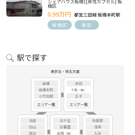
シェアハウス板橋1[男性カプセル] 板
橋区
0.99万円
都営三田線 板橋本町駅
板橋区
最安
駅で探す
東京北・埼玉方面
板橋
赤羽
板橋本町
十条
小竹向原
王子
エリア一覧
エリア一覧
池袋
北千住
秋葉原
白山
日暮里
浅草
目白
田端
入谷