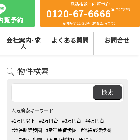
電話相談・内覧予約
0120-67-6666
(都内発信専用)
内覧予約
受付時間 11~20時（内覧22時まで）
会社案内･求
よくある質問
お問合せ
人
物件検索
人気検索キーワード
#1万円以下
#2万円台
#3万円台
#4万円台
#渋谷駅徒歩圏
#新宿駅徒歩圏
#池袋駅徒歩圏
#上野駅徒歩圏
#入居時総額2万円以下