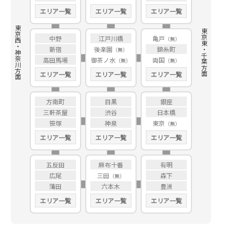
エリア一覧
エリア一覧
エリア一覧
東京西・神奈川方面
東京東・千葉方面
中野
江戸川橋
亀戸
新宿
後楽園
錦糸町
高田馬場
御茶ノ水
両国
エリア一覧
エリア一覧
エリア一覧
方南町
目黒
銀座
三軒茶屋
渋谷
日本橋
笹塚
神泉
東京
エリア一覧
エリア一覧
エリア一覧
五反田
麻布十番
有明
広尾
三田
森下
蒲田
六本木
豊洲
エリア一覧
エリア一覧
エリア一覧