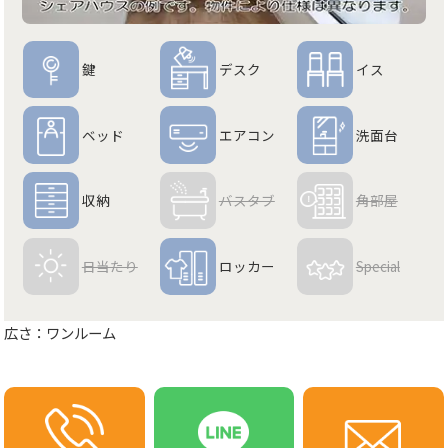
鍵
デスク
イス
ベッド
エアコン
洗面台
収納
バスタブ
角部屋
日当たり
ロッカー
Special
広さ：ワンルーム