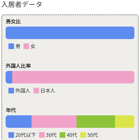
入居者データ
男女比
男
女
外国人比率
外国人
日本人
年代
20代以下
30代
40代
50代