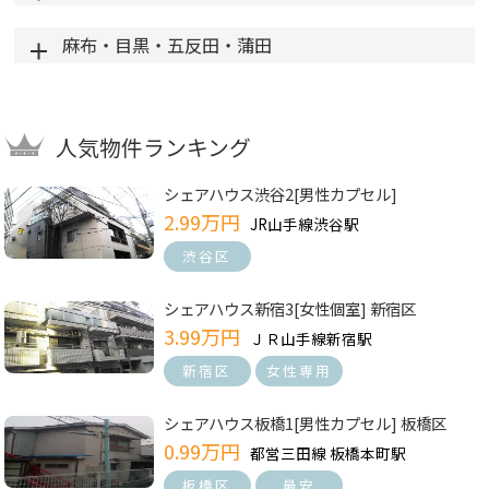
麻布・目黒・五反田・蒲田
人気物件ランキング
シェアハウス渋谷2[男性カプセル]
2.99万円
JR山手線渋谷駅
渋谷区
シェアハウス新宿3[女性個室] 新宿区
3.99万円
ＪＲ山手線新宿駅
新宿区
女性専用
シェアハウス板橋1[男性カプセル] 板橋区
0.99万円
都営三田線 板橋本町駅
板橋区
最安