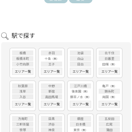
駅で探す
板橋
赤羽
池袋
北千住
板橋本町
十条
白山
日暮里
小竹向原
王子
目白
田端
エリア一覧
エリア一覧
エリア一覧
エリア一覧
秋葉原
中野
江戸川橋
亀戸
浅草
新宿
後楽園
錦糸町
入谷
高田馬場
御茶ノ水
両国
エリア一覧
エリア一覧
エリア一覧
エリア一覧
方南町
目黒
銀座
五反田
三軒茶屋
渋谷
日本橋
広尾
笹塚
神泉
東京
蒲田