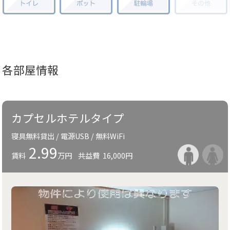
各部屋情報
カプセルホテルタイプ
寝具無料貸出 / 電源USB / 無料WiFi
2.99
賃料
万円
共益費
16,000円