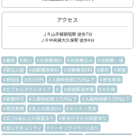
アクセス
ＪＲ山手線新宿駅 徒歩7分
ＪＲ中央線大久保駅 徒歩4分
最安
安い
光熱費無料
光熱費込み
光熱費一律
即日入居
初期費用無料
初期費用0円
都内
新宿
新宿区
月3万円
入居時総額2万円以下
男性専用
カプセルホテルタイプ
新宿駅徒歩圏
大久保
事務所可
入居時総額２万円以下
入居時総額３万円以下
男性専用
友人の宿泊OK
キッチン充実
広さ6帖以上の個室あり
家具付きのお部屋有り
安心セキュリティ
ワーキングスペースあり