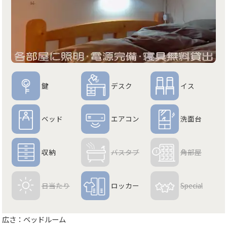
鍵
デスク
イス
ベッド
エアコン
洗面台
収納
バスタブ
角部屋
日当たり
ロッカー
Special
広さ：ベッドルーム