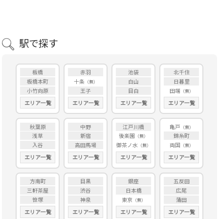
駅で探す
板橋
赤羽
池袋
北千住
板橋本町
十条
白山
日暮里
小竹向原
王子
目白
田端
エリア一覧
エリア一覧
エリア一覧
エリア一覧
秋葉原
中野
江戸川橋
亀戸
浅草
新宿
後楽園
錦糸町
入谷
高田馬場
御茶ノ水
両国
エリア一覧
エリア一覧
エリア一覧
エリア一覧
方南町
目黒
銀座
五反田
三軒茶屋
渋谷
日本橋
広尾
笹塚
神泉
東京
蒲田
エリア一覧
エリア一覧
エリア一覧
エリア一覧