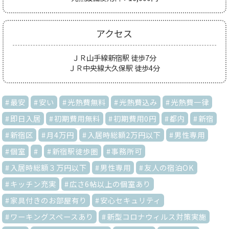
アクセス
ＪＲ山手線新宿駅 徒歩7分
ＪＲ中央線大久保駅 徒歩4分
最安
安い
光熱費無料
光熱費込み
光熱費一律
即日入居
初期費用無料
初期費用0円
都内
新宿
新宿区
月4万円
入居時総額2万円以下
男性専用
個室
新宿駅徒歩圏
事務所可
入居時総額３万円以下
男性専用
友人の宿泊OK
キッチン充実
広さ6帖以上の個室あり
家具付きのお部屋有り
安心セキュリティ
ワーキングスペースあり
新型コロナウィルス対策実施