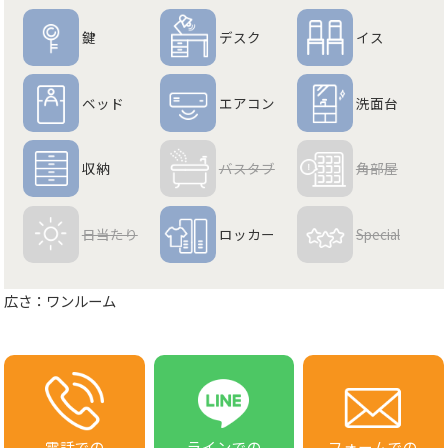
鍵
デスク
イス
ベッド
エアコン
洗面台
収納
バスタブ
角部屋
日当たり
ロッカー
Special
広さ：ワンルーム
電話での
ラインでの
フォームでの