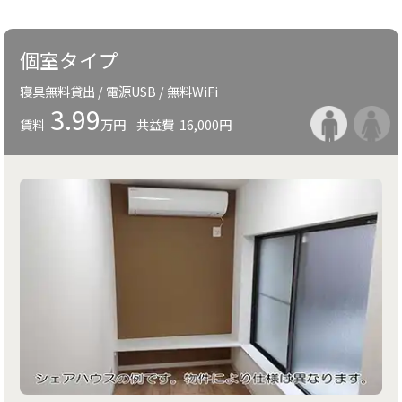
個室タイプ
寝具無料貸出 / 電源USB / 無料WiFi
3.99
賃料
万円
共益費
16,000円