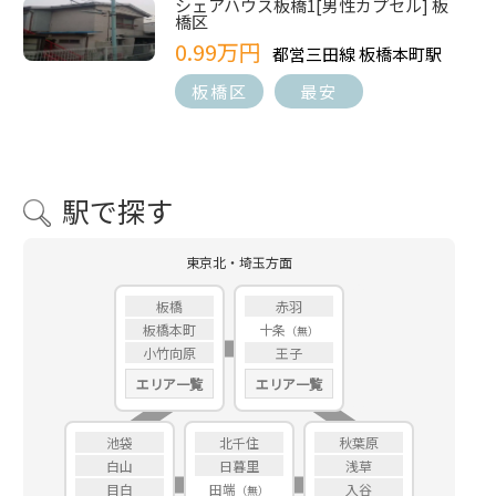
シェアハウス板橋1[男性カプセル] 板
橋区
0.99万円
都営三田線 板橋本町駅
板橋区
最安
駅で探す
東京北・埼玉方面
板橋
赤羽
板橋本町
十条
小竹向原
王子
エリア一覧
エリア一覧
池袋
北千住
秋葉原
白山
日暮里
浅草
目白
田端
入谷