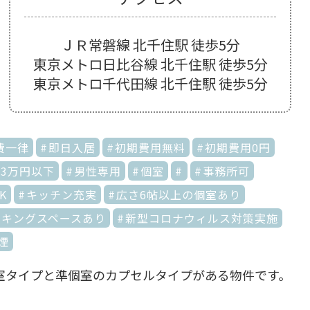
ＪＲ常磐線 北千住駅 徒歩5分
東京メトロ日比谷線 北千住駅 徒歩5分
東京メトロ千代田線 北千住駅 徒歩5分
費一律
即日入居
初期費用無料
初期費用0円
3万円以下
男性専用
個室
事務所可
K
キッチン充実
広さ6帖以上の個室あり
ーキングスペースあり
新型コロナウィルス対策実施
煙
個室タイプと準個室のカプセルタイプがある物件です。