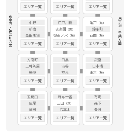
エリア一覧
エリア一覧
エリア一覧
東京西・神奈川方面
東京東・千葉方面
中野
江戸川橋
亀戸
新宿
後楽園
錦糸町
高田馬場
御茶ノ水
両国
エリア一覧
エリア一覧
エリア一覧
方南町
目黒
銀座
三軒茶屋
渋谷
日本橋
笹塚
神泉
東京
エリア一覧
エリア一覧
エリア一覧
五反田
麻布十番
有明
広尾
三田
森下
蒲田
六本木
豊洲
エリア一覧
エリア一覧
エリア一覧