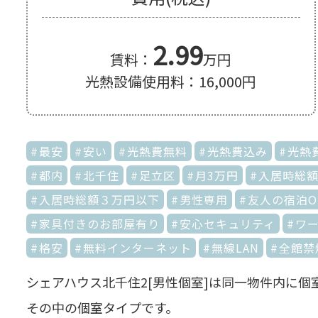
2.99
賃料：
万円
光熱設備使用料：16,000円
最安
安い
光熱費無料
光熱費込み
光熱
都内
北千住
足立区
月3万円
入居時総額
入居時総額３万円以下
男性専用
友人の宿泊O
家具付きのお部屋有り
安心セキュリティ
ワ
格安
無料インターネット
無線LAN
全館禁
シェアハウス北千住2[男性個室]は同一物件内に
その中の個室タイプです。