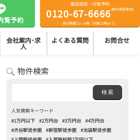
電話相談・内覧予約
0120-67-6666
(都内発信専用)
内覧予約
受付時間 11~20時（内覧22時まで）
会社案内･求
よくある質問
お問合せ
人
物件検索
人気検索キーワード
#1万円以下
#2万円台
#3万円台
#4万円台
#渋谷駅徒歩圏
#新宿駅徒歩圏
#池袋駅徒歩圏
#上野駅徒歩圏
#入居時総額2万円以下