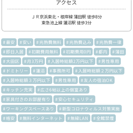
アクセス
ＪＲ京浜東北・根岸線 蒲田駅 徒歩8分
東急池上線 蓮沼駅 徒歩3分
最安
安い
光熱費無料
光熱費込み
光熱費一律
即日入居
初期費用無料
初期費用0円
都内
蒲田
大田区
月3万円
入居時総額2万円以下
男性専用
ドミトリー
蓮沼
事務所可
入居時総額２万円以下
入居時総額３万円以下
男性専用
友人の宿泊OK
キッチン充実
広さ6帖以上の個室あり
家具付きのお部屋有り
安心セキュリティ
ワーキングスペースあり
新型コロナウィルス対策実施
格安
無料インターネット
無線LAN
全館禁煙