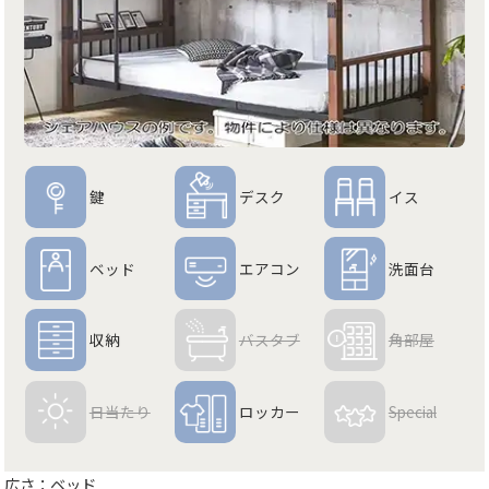
鍵
デスク
イス
ベッド
エアコン
洗面台
収納
バスタブ
角部屋
日当たり
ロッカー
Special
広さ：ベッド