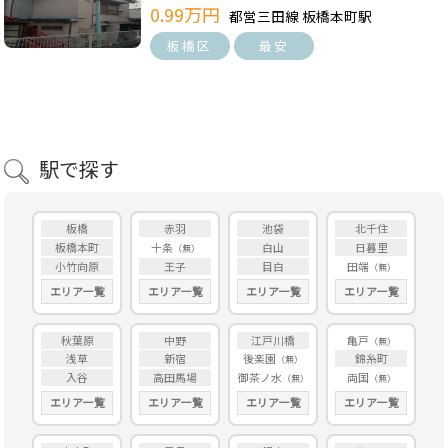
0.99万円
都営三田線 板橋本町駅
板橋区
最安
駅で探す
板橋
赤羽
池袋
北千住
板橋本町
十条
白山
日暮里
小竹向原
王子
目白
田端
エリア一覧
エリア一覧
エリア一覧
エリア一覧
秋葉原
中野
江戸川橋
亀戸
浅草
新宿
後楽園
錦糸町
入谷
高田馬場
御茶ノ水
両国
エリア一覧
エリア一覧
エリア一覧
エリア一覧