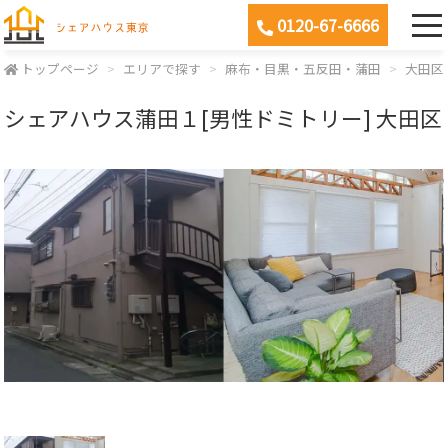
0120-67-6666
トップページ
エリアで探す
麻布・目黒・五反田・蒲田
大田区
シェアハウス蒲田１[男性ドミトリー] 大田区