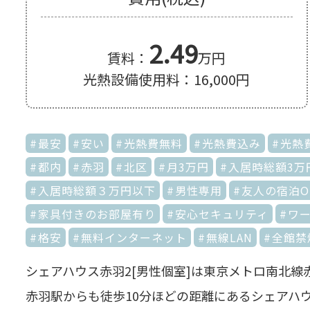
2.49
賃料：
万円
光熱設備使用料：16,000円
最安
安い
光熱費無料
光熱費込み
光熱
都内
赤羽
北区
月3万円
入居時総額3万
入居時総額３万円以下
男性専用
友人の宿泊O
家具付きのお部屋有り
安心セキュリティ
ワ
格安
無料インターネット
無線LAN
全館禁
シェアハウス赤羽2[男性個室]は東京メトロ南北線
赤羽駅からも徒歩10分ほどの距離にあるシェアハ