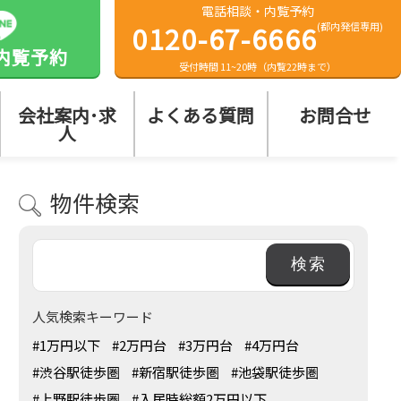
電話相談・内覧予約
0120-67-6666
(都内発信専用)
内覧予約
受付時間 11~20時（内覧22時まで）
会社案内･求
よくある質問
お問合せ
人
物件検索
人気検索キーワード
#1万円以下
#2万円台
#3万円台
#4万円台
#渋谷駅徒歩圏
#新宿駅徒歩圏
#池袋駅徒歩圏
#上野駅徒歩圏
#入居時総額2万円以下