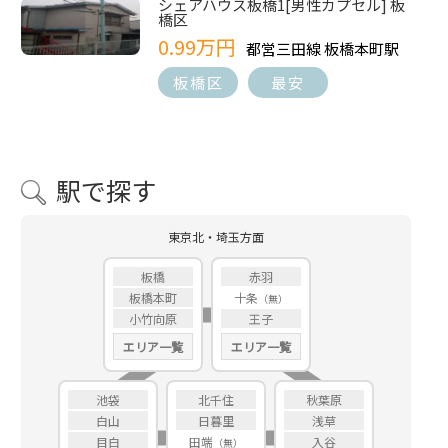
シェアハウス板橋1[男性カプセル] 板
橋区
0.99万円
都営三田線 板橋本町駅
板橋区
最安
駅で探す
東京北・埼玉方面
板橋
赤羽
板橋本町
十条
小竹向原
王子
エリア一覧
エリア一覧
池袋
北千住
秋葉原
白山
日暮里
浅草
目白
田端
入谷