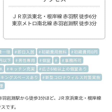
ＪＲ京浜東北・根岸線 赤羽駅 徒歩6分
東京メトロ南北線 赤羽岩淵駅 徒歩3分
費一律
即日入居
初期費用無料
初期費用0円
円以下
男性専用
個室
事務所可
K
キッチン充実
広さ6帖以上の個室あり
ーキングスペースあり
新型コロナウィルス対策実施
煙
赤羽岩淵駅から徒歩3分ほど、JＲ京浜東北・根岸線
ウスです。