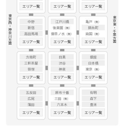
エリア一覧
エリア一覧
エリア一覧
東京西・神奈川方面
東京東・千葉方面
中野
江戸川橋
亀戸
新宿
後楽園
錦糸町
高田馬場
御茶ノ水
両国
エリア一覧
エリア一覧
エリア一覧
方南町
目黒
銀座
三軒茶屋
渋谷
日本橋
笹塚
神泉
東京
エリア一覧
エリア一覧
エリア一覧
五反田
麻布十番
有明
広尾
三田
森下
蒲田
六本木
豊洲
エリア一覧
エリア一覧
エリア一覧