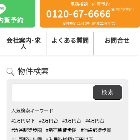
電話相談・内覧予約
0120-67-6666
(都内発信専用)
内覧予約
受付時間 11~20時（内覧22時まで）
会社案内･求
よくある質問
お問合せ
人
物件検索
人気検索キーワード
#1万円以下
#2万円台
#3万円台
#4万円台
#渋谷駅徒歩圏
#新宿駅徒歩圏
#池袋駅徒歩圏
#上野駅徒歩圏
#入居時総額2万円以下