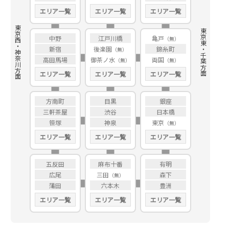
エリア一覧
エリア一覧
エリア一覧
東京西・神奈川方面
東京東・千葉方面
中野
江戸川橋
亀戸
新宿
後楽園
錦糸町
高田馬場
御茶ノ水
両国
エリア一覧
エリア一覧
エリア一覧
方南町
目黒
銀座
三軒茶屋
渋谷
日本橋
笹塚
神泉
東京
エリア一覧
エリア一覧
エリア一覧
五反田
麻布十番
有明
広尾
三田
森下
蒲田
六本木
豊洲
エリア一覧
エリア一覧
エリア一覧