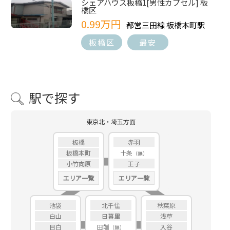
シェアハウス板橋1[男性カプセル] 板
橋区
0.99万円
都営三田線 板橋本町駅
板橋区
最安
駅で探す
東京北・埼玉方面
板橋
赤羽
板橋本町
十条
小竹向原
王子
エリア一覧
エリア一覧
池袋
北千住
秋葉原
白山
日暮里
浅草
目白
田端
入谷