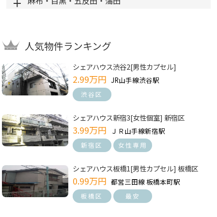
麻布・目黒・五反田・蒲田
人気物件ランキング
シェアハウス渋谷2[男性カプセル]
2.99万円
JR山手線渋谷駅
渋谷区
シェアハウス新宿3[女性個室] 新宿区
3.99万円
ＪＲ山手線新宿駅
新宿区
女性専用
シェアハウス板橋1[男性カプセル] 板橋区
0.99万円
都営三田線 板橋本町駅
板橋区
最安