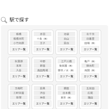
駅で探す
板橋
赤羽
池袋
北千住
板橋本町
十条
白山
日暮里
小竹向原
王子
目白
田端
エリア一覧
エリア一覧
エリア一覧
エリア一覧
秋葉原
中野
江戸川橋
亀戸
浅草
新宿
後楽園
錦糸町
入谷
高田馬場
御茶ノ水
両国
エリア一覧
エリア一覧
エリア一覧
エリア一覧
方南町
目黒
銀座
五反田
三軒茶屋
渋谷
日本橋
広尾
笹塚
神泉
東京
蒲田
エリア一覧
エリア一覧
エリア一覧
エリア一覧