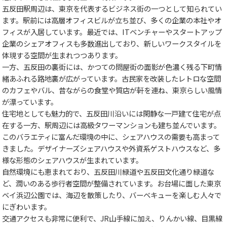
五反田駅周辺は、東京を代表するビジネス街の一つとして知られてい
ます。駅前には高層オフィスビルが立ち並び、多くの企業の本社やオ
フィスが入居しています。最近では、ITベンチャーやスタートアップ
企業のシェアオフィスも多数進出しており、新しいワークスタイルを
体現する空間が生まれつつあります。
一方、五反田の裏街には、かつての問屋街の面影が色濃く残る下町情
緒あふれる路地裏が広がっています。古民家を改装したレトロな空間
のカフェやバル、昔ながらの食堂や質店が軒を連ね、東京らしい風情
が漂っています。
住宅地としても魅力的で、五反田川沿いには閑静な一戸建て住宅が点
在する一方、駅周辺には高級タワーマンションも建ち並んでいます。
このバラエティに富んだ環境の中に、シェアハウスの需要も高まって
きました。デザイナーズシェアハウスや外資系ゲストハウスなど、多
様な形態のシェアハウスが生まれています。
自然環境にも恵まれており、五反田川緑道や五反田文化通り緑道な
ど、潤いのある歩行者空間が整備されています。お台場に面した東京
ベイ浜辺公園では、海辺を散策したり、バーベキューを楽しむ人々で
にぎわいます。
交通アクセスも非常に便利で、JR山手線に加え、りんかい線、目黒線