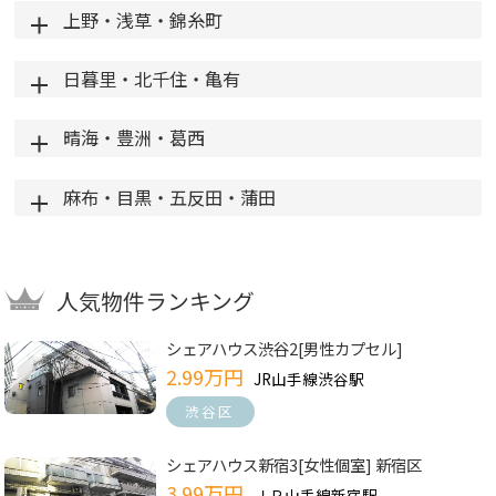
上野・浅草・錦糸町
日暮里・北千住・亀有
晴海・豊洲・葛西
麻布・目黒・五反田・蒲田
人気物件ランキング
シェアハウス渋谷2[男性カプセル]
2.99万円
JR山手線渋谷駅
渋谷区
シェアハウス新宿3[女性個室] 新宿区
3.99万円
ＪＲ山手線新宿駅