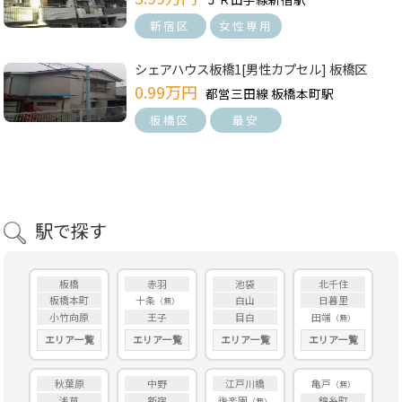
新宿区
女性専用
シェアハウス板橋1[男性カプセル] 板橋区
0.99万円
都営三田線 板橋本町駅
板橋区
最安
駅で探す
板橋
赤羽
池袋
北千住
板橋本町
十条
白山
日暮里
小竹向原
王子
目白
田端
エリア一覧
エリア一覧
エリア一覧
エリア一覧
秋葉原
中野
江戸川橋
亀戸
浅草
新宿
後楽園
錦糸町