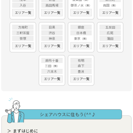
入谷
高田馬場
御茶ノ水
両国
エリア一覧
エリア一覧
エリア一覧
エリア一覧
方南町
目黒
銀座
五反田
三軒茶屋
渋谷
日本橋
広尾
笹塚
神泉
東京
蒲田
エリア一覧
エリア一覧
エリア一覧
エリア一覧
麻布十番
有明
三田
森下
六本木
豊洲
エリア一覧
エリア一覧
シェアハウスに住もう(^^♪
まずはじめに