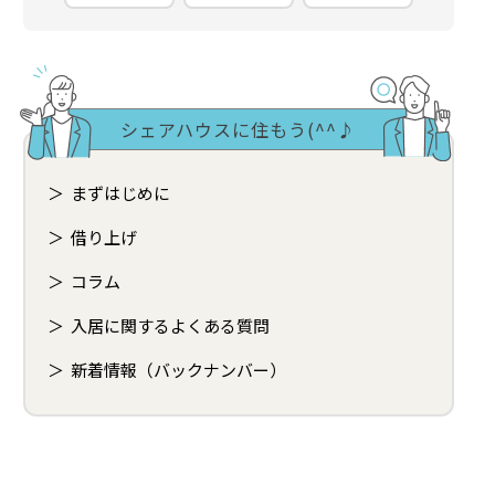
シェアハウスに住もう(^^♪
まずはじめに
借り上げ
コラム
入居に関するよくある質問
新着情報（バックナンバー）