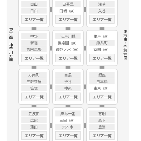
白山
日暮里
浅草
目白
田端
入谷
エリア一覧
エリア一覧
エリア一覧
東京西・神奈川方面
東京東・千葉方面
中野
江戸川橋
亀戸
新宿
後楽園
錦糸町
高田馬場
御茶ノ水
両国
エリア一覧
エリア一覧
エリア一覧
方南町
目黒
銀座
三軒茶屋
渋谷
日本橋
笹塚
神泉
東京
エリア一覧
エリア一覧
エリア一覧
五反田
麻布十番
有明
広尾
三田
森下
蒲田
六本木
豊洲
エリア一覧
エリア一覧
エリア一覧