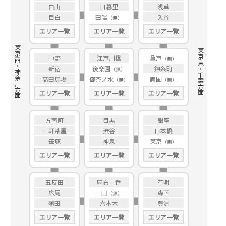
白山
日暮里
浅草
目白
田端
入谷
エリア一覧
エリア一覧
エリア一覧
東京西・神奈川方面
東京東・千葉方面
中野
江戸川橋
亀戸
新宿
後楽園
錦糸町
高田馬場
御茶ノ水
両国
エリア一覧
エリア一覧
エリア一覧
方南町
目黒
銀座
三軒茶屋
渋谷
日本橋
笹塚
神泉
東京
エリア一覧
エリア一覧
エリア一覧
五反田
麻布十番
有明
広尾
三田
森下
蒲田
六本木
豊洲
エリア一覧
エリア一覧
エリア一覧