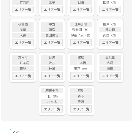
小竹向原
王子
目白
田端
エリア一覧
エリア一覧
エリア一覧
エリア一覧
秋葉原
中野
江戸川橋
亀戸
浅草
新宿
後楽園
錦糸町
入谷
高田馬場
御茶ノ水
両国
エリア一覧
エリア一覧
エリア一覧
エリア一覧
方南町
目黒
銀座
五反田
三軒茶屋
渋谷
日本橋
広尾
笹塚
神泉
東京
蒲田
エリア一覧
エリア一覧
エリア一覧
エリア一覧
麻布十番
有明
三田
森下
六本木
豊洲
エリア一覧
エリア一覧