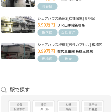
渋谷区
シェアハウス新宿3[女性個室] 新宿区
3.99万円
ＪＲ山手線新宿駅
新宿区
女性専用
シェアハウス板橋1[男性カプセル] 板橋区
0.99万円
都営三田線 板橋本町駅
板橋区
最安
駅で探す
板橋
赤羽
池袋
北千住
板橋本町
十条
白山
日暮里