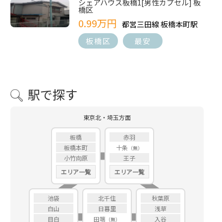
シェアハウス板橋1[男性カプセル] 板
橋区
0.99万円
都営三田線 板橋本町駅
板橋区
最安
駅で探す
東京北・埼玉方面
板橋
赤羽
板橋本町
十条
小竹向原
王子
エリア一覧
エリア一覧
池袋
北千住
秋葉原
白山
日暮里
浅草
目白
田端
入谷