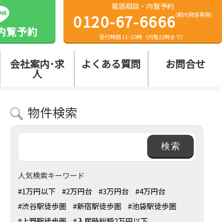
電話相談・内覧予約
0120-67-6666
(都内発信専用)
内覧予約
受付時間 11~20時（内覧22時まで）
会社案内･求
よくある質問
お問合せ
人
物件検索
人気検索キーワード
#1万円以下
#2万円台
#3万円台
#4万円台
#渋谷駅徒歩圏
#新宿駅徒歩圏
#池袋駅徒歩圏
#上野駅徒歩圏
#入居時総額2万円以下