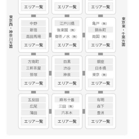
エリア一覧
エリア一覧
エリア一覧
東京西・神奈川方面
東京東・千葉方面
中野
江戸川橋
亀戸
新宿
後楽園
錦糸町
高田馬場
御茶ノ水
両国
エリア一覧
エリア一覧
エリア一覧
方南町
目黒
銀座
三軒茶屋
渋谷
日本橋
笹塚
神泉
東京
エリア一覧
エリア一覧
エリア一覧
五反田
麻布十番
有明
広尾
三田
森下
蒲田
六本木
豊洲
エリア一覧
エリア一覧
エリア一覧