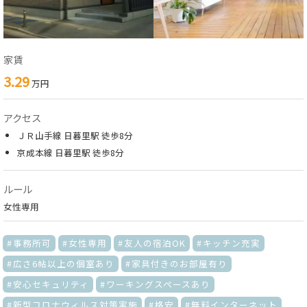
家賃
3.29
万円
アクセス
ＪＲ山手線 日暮里駅 徒歩8分
京成本線 日暮里駅 徒歩8分
ルール
女性専用
事務所可
女性専用
友人の宿泊OK
キッチン充実
広さ6帖以上の個室あり
家具付きのお部屋有り
安心セキュリティ
ワーキングスペースあり
新型コロナウィルス対策実施
格安
無料インターネット