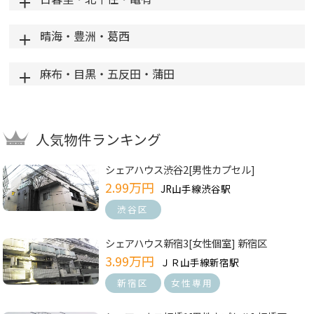
晴海・豊洲・葛西
麻布・目黒・五反田・蒲田
人気物件ランキング
シェアハウス渋谷2[男性カプセル]
2.99万円
JR山手線渋谷駅
渋谷区
シェアハウス新宿3[女性個室] 新宿区
3.99万円
ＪＲ山手線新宿駅
新宿区
女性専用