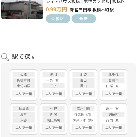
シェアハウス板橋1[男性カプセル] 板橋区
0.99万円
都営三田線 板橋本町駅
板橋区
最安
駅で探す
板橋
赤羽
池袋
北千住
板橋本町
十条
白山
日暮里
小竹向原
王子
目白
田端
エリア一覧
エリア一覧
エリア一覧
エリア一覧
秋葉原
中野
江戸川橋
亀戸
浅草
新宿
後楽園
錦糸町
入谷
高田馬場
御茶ノ水
両国
エリア一覧
エリア一覧
エリア一覧
エリア一覧