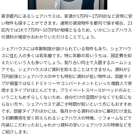
東京都内にあるシェアハウスは、家賃が1万円～2万円台など非常に安
い物件も探すことができます。通常の賃貸物件を都内で探す場合、23
区内では1Kで7万円～10万円が相場となるため、いかにシェアハウス
の賃料が格安かおわかりいただけることでしょう。
シェアハウスには年齢制限が設けられている物件もあり、シェアハウ
スに住む人の多くは若年層です。特に年齢の若いうちは、固定費を抑
えたいという人も多いでしょう。知り合い同士で入居するルームシェ
アでも、シェアハウスほど賃料を抑えることはできません。賃料が2
万円前後とシェアハウスの中でも特別に賃料が低い物件は、部屋タイ
プが個室ではなくドミトリーやコンパートメントといった複数人で使
用するタイプがほとんどです。プライベートスペースがベッドのみと
いうこともめずらしくないため、自分だけの空間が少なくても気にな
らない方や、シェアハウスで過ごす時間が短いという方にもおすすめ
です。部屋タイプのほかには、毎月かかる賃料のほかに最初だけ支払
う初期費用を安く抑えられるシェアハウスの特徴、リフォームなどで
内装にこだわったおしゃれかつ賃料の安いシェアハウスの特徴などを
ご紹介します。