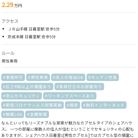
2.29
万円
アクセス
ＪＲ山手線 日暮里駅 徒歩5分
京成本線 日暮里駅 徒歩5分
ルール
男性専用
事務所可
男性専用
友人の宿泊OK
キッチン充実
広さ6帖以上の個室あり
家具付きのお部屋有り
安心セキュリティ
ワーキングスペースあり
新型コロナウィルス対策実施
格安
無料インターネット
無線LAN
全館禁煙
なんといってもリーズナブルな家賃が魅力なカプセルタイプのシェアハウ
ス。 一つの部屋に複数人の住人が住むということでセキュリティの心配も
ありますが、シェアハウス日暮里1[男性カプセル]ではカプセル型の個室に