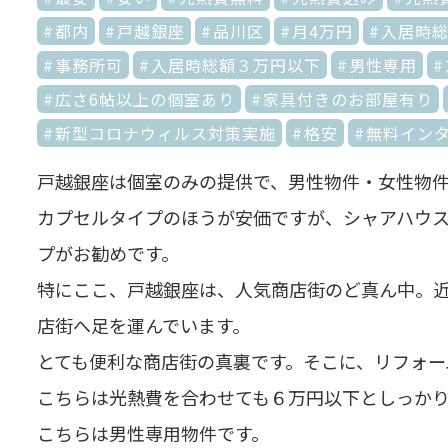
都内
戸越銀座
品川区
月4万円
入居時総
事務所可
入居時総額３万円以下
男性専用
広さ6帖以上の個室あり
家具付きのお部屋有り
新型コロナウィルス対策実施
格安
無料イン
戸越銀座は個室のみの提供で、男性物件・女性物
カプセルタイプのほうが安価ですが、シャアハウ
プがお勧めです。
特にここ、戸越銀座は、人気商店街のど真ん中。
店街へ足を運んでいます。
とても便利な商店街の真裏です。そこに、リフォー
こちらは光熱費を合わせても６万円以下としっか
こちらは男性専用物件です。