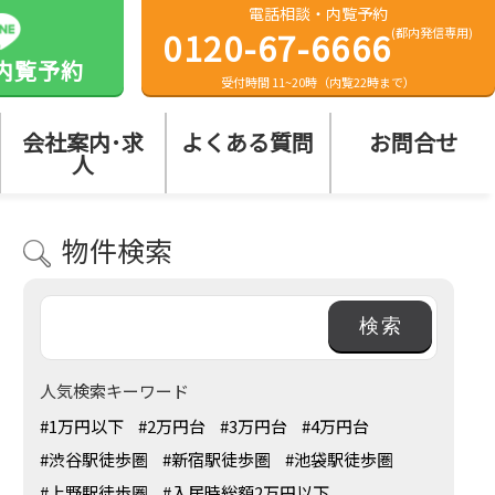
電話相談・内覧予約
0120-67-6666
(都内発信専用)
内覧予約
受付時間 11~20時（内覧22時まで）
会社案内･求
よくある質問
お問合せ
人
物件検索
人気検索キーワード
#1万円以下
#2万円台
#3万円台
#4万円台
#渋谷駅徒歩圏
#新宿駅徒歩圏
#池袋駅徒歩圏
#上野駅徒歩圏
#入居時総額2万円以下