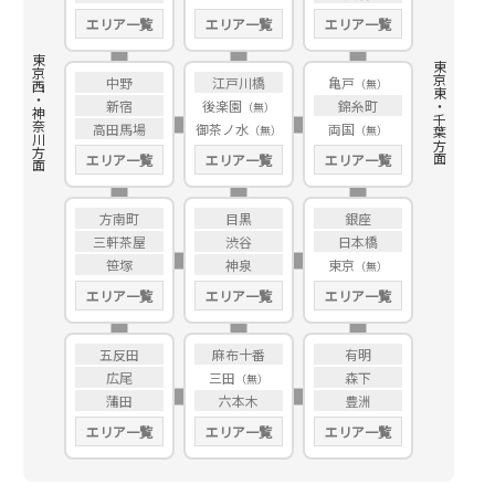
エリア一覧
エリア一覧
エリア一覧
東京西・神奈川方面
東京東・千葉方面
中野
江戸川橋
亀戸
新宿
後楽園
錦糸町
高田馬場
御茶ノ水
両国
エリア一覧
エリア一覧
エリア一覧
方南町
目黒
銀座
三軒茶屋
渋谷
日本橋
笹塚
神泉
東京
エリア一覧
エリア一覧
エリア一覧
五反田
麻布十番
有明
広尾
三田
森下
蒲田
六本木
豊洲
エリア一覧
エリア一覧
エリア一覧