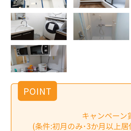
POINT
キャンペーン賃
(条件:初月のみ･3か月以上居