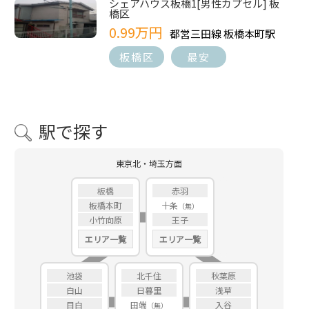
シェアハウス板橋1[男性カプセル] 板
橋区
0.99万円
都営三田線 板橋本町駅
板橋区
最安
駅で探す
東京北・埼玉方面
板橋
赤羽
板橋本町
十条
小竹向原
王子
エリア一覧
エリア一覧
池袋
北千住
秋葉原
白山
日暮里
浅草
目白
田端
入谷