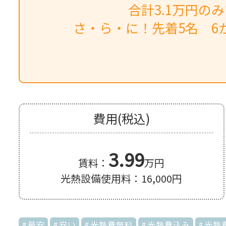
合計3.1万円の
さ・ら・に！先着5名 6か
費用(税込)
3.99
賃料：
万円
光熱設備使用料：16,000円
最安
安い
光熱費無料
光熱費込み
光熱