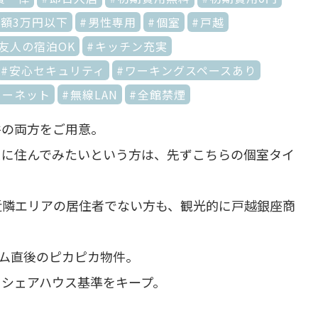
額3万円以下
男性専用
個室
戸越
友人の宿泊OK
キッチン充実
安心セキュリティ
ワーキングスペースあり
ターネット
無線LAN
全館禁煙
件の両方をご用意。
スに住んでみたいという方は、先ずこちらの個室タイ
近隣エリアの居住者でない方も、観光的に戸越銀座商
ム直後のピカピカ物件。
りシェアハウス基準をキープ。