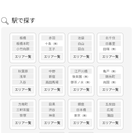
駅で探す
板橋
赤羽
池袋
北千住
板橋本町
十条
白山
日暮里
小竹向原
王子
目白
田端
エリア一覧
エリア一覧
エリア一覧
エリア一覧
秋葉原
中野
江戸川橋
亀戸
浅草
新宿
後楽園
錦糸町
入谷
高田馬場
御茶ノ水
両国
エリア一覧
エリア一覧
エリア一覧
エリア一覧
方南町
目黒
銀座
五反田
三軒茶屋
渋谷
日本橋
広尾
笹塚
神泉
東京
蒲田
エリア一覧
エリア一覧
エリア一覧
エリア一覧