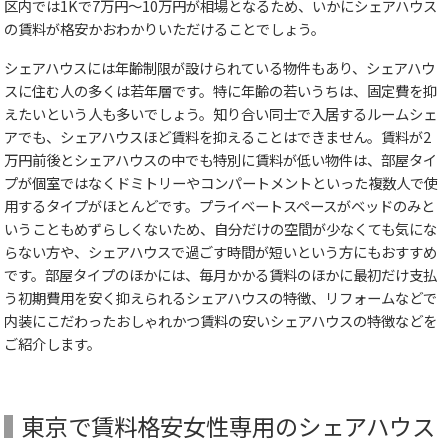
区内では1Kで7万円～10万円が相場となるため、いかにシェアハウス
の賃料が格安かおわかりいただけることでしょう。
シェアハウスには年齢制限が設けられている物件もあり、シェアハウ
スに住む人の多くは若年層です。特に年齢の若いうちは、固定費を抑
えたいという人も多いでしょう。知り合い同士で入居するルームシェ
アでも、シェアハウスほど賃料を抑えることはできません。賃料が2
万円前後とシェアハウスの中でも特別に賃料が低い物件は、部屋タイ
プが個室ではなくドミトリーやコンパートメントといった複数人で使
用するタイプがほとんどです。プライベートスペースがベッドのみと
いうこともめずらしくないため、自分だけの空間が少なくても気にな
らない方や、シェアハウスで過ごす時間が短いという方にもおすすめ
です。部屋タイプのほかには、毎月かかる賃料のほかに最初だけ支払
う初期費用を安く抑えられるシェアハウスの特徴、リフォームなどで
内装にこだわったおしゃれかつ賃料の安いシェアハウスの特徴などを
ご紹介します。
東京で賃料格安女性専用のシェアハウス