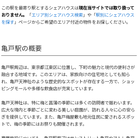
この駅を最寄り駅とするシェアハウスは
現在当サイトでは取り扱って
おりません。
「
エリア別シェアハウス検索
」や「
駅別にシェアハウス
を探す
」ページからご希望のエリア付近の物件をお探しください。
亀戸駅の概要
亀戸駅周辺は、東京都江東区に位置し、下町の魅力と現代の便利さが
融合する地域です。このエリアは、家族向けの住宅地としても知ら
れ、亀戸天神社のような歴史的なスポットが存在する一方で、ショッ
ピングモールや多様な飲食店が充実しています。
亀戸天神社は、特に梅と菖蒲の季節には多くの訪問者で賑わいます。
広大な境内と季節ごとに変わる美しい庭園が、訪れる人々に心の安ら
ぎを提供しています。また、亀戸梅屋敷も地元住民に愛されるスポッ
トで、梅の季節にはお祭りも開催されます。
商業施設についても、亀戸駅周辺はサンストリート亀戸やアトレ亀戸