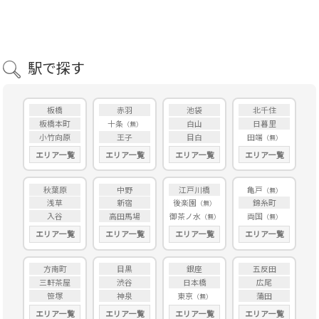
駅で探す
板橋
赤羽
池袋
北千住
板橋本町
十条
白山
日暮里
小竹向原
王子
目白
田端
エリア一覧
エリア一覧
エリア一覧
エリア一覧
秋葉原
中野
江戸川橋
亀戸
浅草
新宿
後楽園
錦糸町
入谷
高田馬場
御茶ノ水
両国
エリア一覧
エリア一覧
エリア一覧
エリア一覧
方南町
目黒
銀座
五反田
三軒茶屋
渋谷
日本橋
広尾
笹塚
神泉
東京
蒲田
エリア一覧
エリア一覧
エリア一覧
エリア一覧