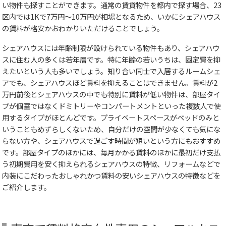
い物件も探すことができます。通常の賃貸物件を都内で探す場合、23
区内では1Kで7万円～10万円が相場となるため、いかにシェアハウス
の賃料が格安かおわかりいただけることでしょう。
シェアハウスには年齢制限が設けられている物件もあり、シェアハウ
スに住む人の多くは若年層です。特に年齢の若いうちは、固定費を抑
えたいという人も多いでしょう。知り合い同士で入居するルームシェ
アでも、シェアハウスほど賃料を抑えることはできません。賃料が2
万円前後とシェアハウスの中でも特別に賃料が低い物件は、部屋タイ
プが個室ではなくドミトリーやコンパートメントといった複数人で使
用するタイプがほとんどです。プライベートスペースがベッドのみと
いうこともめずらしくないため、自分だけの空間が少なくても気にな
らない方や、シェアハウスで過ごす時間が短いという方にもおすすめ
です。部屋タイプのほかには、毎月かかる賃料のほかに最初だけ支払
う初期費用を安く抑えられるシェアハウスの特徴、リフォームなどで
内装にこだわったおしゃれかつ賃料の安いシェアハウスの特徴などを
ご紹介します。