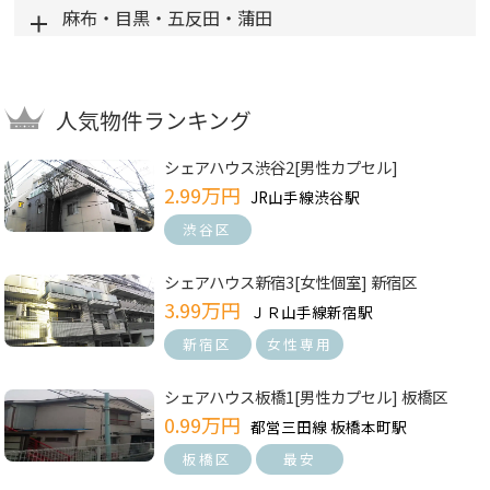
麻布・目黒・五反田・蒲田
人気物件ランキング
シェアハウス渋谷2[男性カプセル]
2.99万円
JR山手線渋谷駅
渋谷区
シェアハウス新宿3[女性個室] 新宿区
3.99万円
ＪＲ山手線新宿駅
新宿区
女性専用
シェアハウス板橋1[男性カプセル] 板橋区
0.99万円
都営三田線 板橋本町駅
板橋区
最安