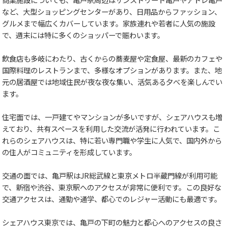
など、大型ショッピングセンターがあり、日用品からファッション、
グルメまで幅広くカバーしています。家族連れや若者に人気の施設
で、週末には特に多くのショッパーで賑わいます。
飲食店も多岐にわたり、古くからの蕎麦屋や定食屋、最新のカフェや
国際料理のレストランまで、多様なオプションがあります。また、地
元の居酒屋では地域住民が夜な夜な集い、活気ある夕べを楽しんでい
ます。
住宅面では、一戸建てやマンションが多いですが、シェアハウスも増
えており、共有スペースを利用した交流が活発に行われています。こ
れらのシェアハウスは、特に若い専門職や学生に人気で、国内外から
の住人がコミュニティを形成しています。
交通の面では、亀戸駅はJR総武線と東京メトロ半蔵門線が利用可能
で、新宿や渋谷、東京駅へのアクセスが非常に便利です。この良好な
交通アクセスは、通勤や通学、都心でのレジャー活動にも最適です。
シェアハウス東京では、亀戸の下町の魅力と都心へのアクセスの良さ