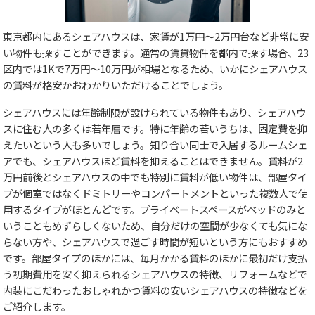
東京都内にあるシェアハウスは、家賃が1万円～2万円台など非常に安
い物件も探すことができます。通常の賃貸物件を都内で探す場合、23
区内では1Kで7万円～10万円が相場となるため、いかにシェアハウス
の賃料が格安かおわかりいただけることでしょう。
シェアハウスには年齢制限が設けられている物件もあり、シェアハウ
スに住む人の多くは若年層です。特に年齢の若いうちは、固定費を抑
えたいという人も多いでしょう。知り合い同士で入居するルームシェ
アでも、シェアハウスほど賃料を抑えることはできません。賃料が2
万円前後とシェアハウスの中でも特別に賃料が低い物件は、部屋タイ
プが個室ではなくドミトリーやコンパートメントといった複数人で使
用するタイプがほとんどです。プライベートスペースがベッドのみと
いうこともめずらしくないため、自分だけの空間が少なくても気にな
らない方や、シェアハウスで過ごす時間が短いという方にもおすすめ
です。部屋タイプのほかには、毎月かかる賃料のほかに最初だけ支払
う初期費用を安く抑えられるシェアハウスの特徴、リフォームなどで
内装にこだわったおしゃれかつ賃料の安いシェアハウスの特徴などを
ご紹介します。