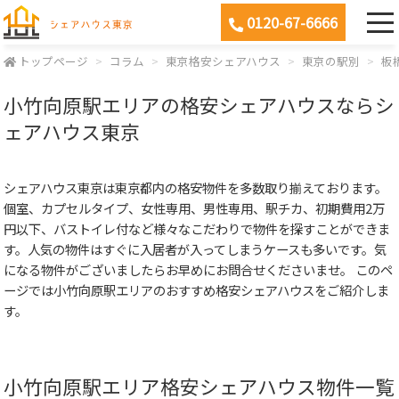
0120-67-6666
トップページ
コラム
東京格安シェアハウス
東京の駅別
板
小竹向原駅エリアの格安シェアハウスならシ
ェアハウス東京
シェアハウス東京は東京都内の格安物件を多数取り揃えております。
個室、カプセルタイプ、女性専用、男性専用、駅チカ、初期費用2万
円以下、バストイレ付など様々なこだわりで物件を探すことができま
す。人気の物件はすぐに入居者が入ってしまうケースも多いです。気
になる物件がございましたらお早めにお問合せくださいませ。 このペ
ージでは小竹向原駅エリアのおすすめ格安シェアハウスをご紹介しま
す。
小竹向原駅エリア格安シェアハウス物件一覧