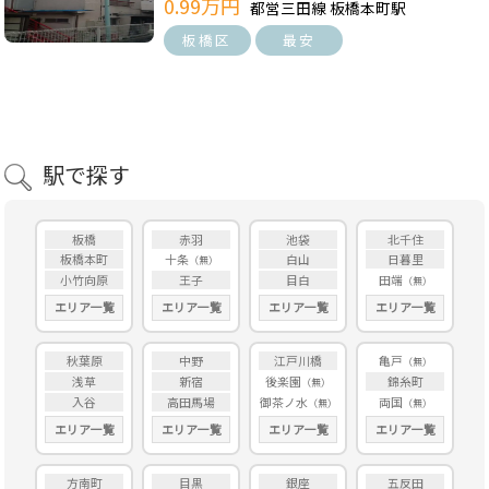
0.99万円
都営三田線 板橋本町駅
板橋区
最安
駅で探す
板橋
赤羽
池袋
北千住
板橋本町
十条
白山
日暮里
小竹向原
王子
目白
田端
エリア一覧
エリア一覧
エリア一覧
エリア一覧
秋葉原
中野
江戸川橋
亀戸
浅草
新宿
後楽園
錦糸町
入谷
高田馬場
御茶ノ水
両国
エリア一覧
エリア一覧
エリア一覧
エリア一覧
方南町
目黒
銀座
五反田