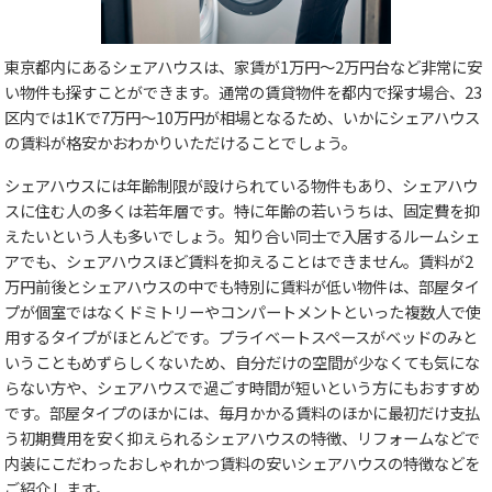
東京都内にあるシェアハウスは、家賃が1万円～2万円台など非常に安
い物件も探すことができます。通常の賃貸物件を都内で探す場合、23
区内では1Kで7万円～10万円が相場となるため、いかにシェアハウス
の賃料が格安かおわかりいただけることでしょう。
シェアハウスには年齢制限が設けられている物件もあり、シェアハウ
スに住む人の多くは若年層です。特に年齢の若いうちは、固定費を抑
えたいという人も多いでしょう。知り合い同士で入居するルームシェ
アでも、シェアハウスほど賃料を抑えることはできません。賃料が2
万円前後とシェアハウスの中でも特別に賃料が低い物件は、部屋タイ
プが個室ではなくドミトリーやコンパートメントといった複数人で使
用するタイプがほとんどです。プライベートスペースがベッドのみと
いうこともめずらしくないため、自分だけの空間が少なくても気にな
らない方や、シェアハウスで過ごす時間が短いという方にもおすすめ
です。部屋タイプのほかには、毎月かかる賃料のほかに最初だけ支払
う初期費用を安く抑えられるシェアハウスの特徴、リフォームなどで
内装にこだわったおしゃれかつ賃料の安いシェアハウスの特徴などを
ご紹介します。