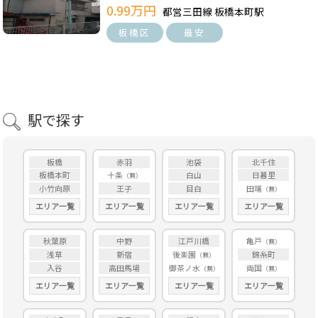
0.99万円
都営三田線 板橋本町駅
板橋区
最安
駅で探す
板橋
赤羽
池袋
北千住
板橋本町
十条
白山
日暮里
小竹向原
王子
目白
田端
エリア一覧
エリア一覧
エリア一覧
エリア一覧
秋葉原
中野
江戸川橋
亀戸
浅草
新宿
後楽園
錦糸町
入谷
高田馬場
御茶ノ水
両国
エリア一覧
エリア一覧
エリア一覧
エリア一覧