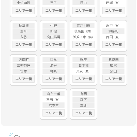
小竹向原
王子
目白
田端
エリア一覧
エリア一覧
エリア一覧
エリア一覧
秋葉原
中野
江戸川橋
亀戸
浅草
新宿
後楽園
錦糸町
入谷
高田馬場
御茶ノ水
両国
エリア一覧
エリア一覧
エリア一覧
エリア一覧
方南町
目黒
銀座
五反田
三軒茶屋
渋谷
日本橋
広尾
笹塚
神泉
東京
蒲田
エリア一覧
エリア一覧
エリア一覧
エリア一覧
麻布十番
有明
三田
森下
六本木
豊洲
エリア一覧
エリア一覧