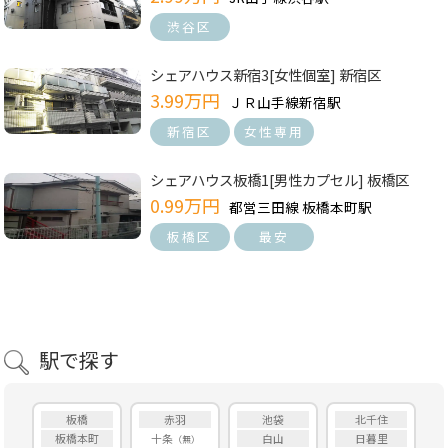
渋谷区
シェアハウス新宿3[女性個室] 新宿区
3.99万円
ＪＲ山手線新宿駅
新宿区
女性専用
シェアハウス板橋1[男性カプセル] 板橋区
0.99万円
都営三田線 板橋本町駅
板橋区
最安
駅で探す
板橋
赤羽
池袋
北千住
板橋本町
十条
白山
日暮里