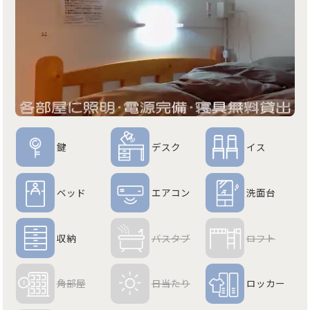
鍵
デスク
イス
ベッド
エアコン
洗面台
収納
バスタブ
ロフト
角部屋
日当たり
ロッカー