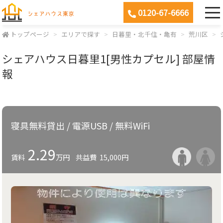
0120-67-6666
トップページ
エリアで探す
日暮里・北千住・亀有
荒川区
シェアハウス日暮里1[男性カプセル] 部屋情
報
寝具無料貸出 / 電源USB / 無料WiFi
2.29
賃料
万円
共益費
15,000円