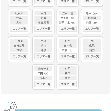
エリア一覧
エリア一覧
エリア一覧
エリア一覧
秋葉原
中野
江戸川橋
亀戸
浅草
新宿
後楽園
錦糸町
入谷
高田馬場
御茶ノ水
両国
エリア一覧
エリア一覧
エリア一覧
エリア一覧
方南町
目黒
銀座
五反田
三軒茶屋
渋谷
日本橋
広尾
笹塚
神泉
東京
蒲田
エリア一覧
エリア一覧
エリア一覧
エリア一覧
麻布十番
有明
三田
森下
六本木
豊洲
エリア一覧
エリア一覧