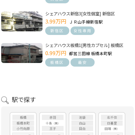
シェアハウス新宿3[女性個室] 新宿区
3.99万円
ＪＲ山手線新宿駅
新宿区
女性専用
シェアハウス板橋1[男性カプセル] 板橋区
0.99万円
都営三田線 板橋本町駅
板橋区
最安
駅で探す
板橋
赤羽
池袋
北千住
板橋本町
十条
白山
日暮里
小竹向原
王子
目白
田端