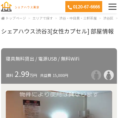
0120-67-6666
トップページ
エリアで探す
渋谷・中目黒・三軒茶屋
渋谷区
シェアハウス渋谷3[女性カプセル] 部屋情報
寝具無料貸出 / 電源USB / 無料WiFi
2.99
賃料
万円
共益費
15,000円